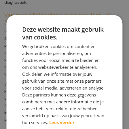
diagnostiek.
Van vroegtijdige signalering van leer- of
gedragsproblemen naar handelen
Deze website maakt gebruik
Signaleren is de eerste stap. Daarna is het belangrijk om in
van cookies.
gesprek te gaan en te kijken naar welke ondersteuning
passend is. Hierbij is het van belang om te noemen dat niet
We gebruiken cookies om content en
elk signaal leidt tot een diagnose, maar elk signaal aandacht
advertenties te personaliseren, om
functies voor social media te bieden en
verdient en kan krijgen. Bij
Praktijk Maltha
kan er
om ons websiteverkeer te analyseren.
aansluitend op de resultaten vanuit het onderzoek op veel
Ook delen we informatie over jouw
verschillende manieren ondersteuning geboden worden.
gebruik van onze site met onze partners
Vroegtijdige signalering van leer- of gedragsproblemen biedt
voor social media, adverteren en analyse.
kinderen de kans om zich gezien en gesteund te voelen en
Deze partners kunnen deze gegevens
voorkomt dat kleine problemen grote obstakels worden.
combineren met andere informatie die je
Door alert te zijn, samen te werken en tijdig te handelen,
aan ze hebt verstrekt of die ze hebben
investeren we in een gezonde en kansrijke toekomst voor
verzameld op basis van jouw gebruik van
ieder kind.
hun services.
Lees verder