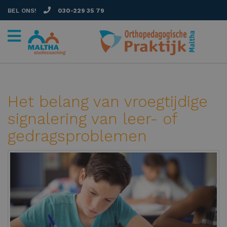
BEL ONS!
030-229 35 79
Het belang van vroegtijdige
signalering van leer- of
gedragsproblemen