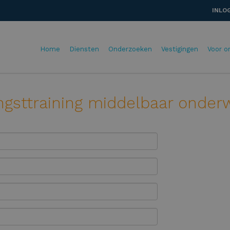
INLO
Home
Diensten
Onderzoeken
Vestigingen
Voor o
angsttraining middelbaar onderw