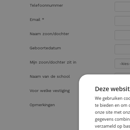
Telefoonnummer
Email *
Naam zoon/dochter
Geboortedatum
Mijn zoon/dochter zit in
Naam van de school
Deze websit
Voor welke vestiging
We gebruiken cook
te bieden en om 
Opmerkingen
onze site met onz
gegevens combiner
verzameld op bas