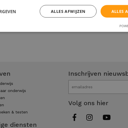
ERGEVEN
ALLES AFWIJZEN
ALLES 
POWE
even
Inschrijven nieuwsb
derwijs
aar onderwijs
ten
Volg ons hier
en
eken & testen
ige diensten