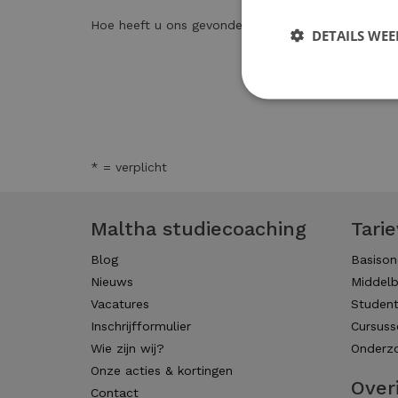
Hoe heeft u ons gevonden? *
DETAILS WE
* = verplicht
Maltha studiecoaching
Tari
Blog
Basison
Nieuws
Middelb
Vacatures
Studen
Inschrijfformulier
Cursuss
Wie zijn wij?
Onderzo
Onze acties & kortingen
Over
Contact