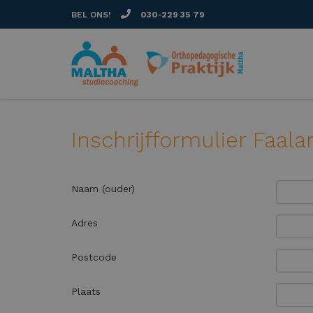
BEL ONS!
030-229 35 79
Inschrijfformulier Faal
Naam (ouder)
Adres
Postcode
Plaats