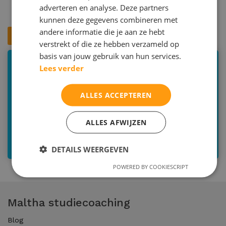
adverteren en analyse. Deze partners
alle vakken
kunnen deze gegevens combineren met
andere informatie die je aan ze hebt
Contact
Inschrijven
verstrekt of die ze hebben verzameld op
basis van jouw gebruik van hun services.
Lees verder
Bilthoven | Zeist | Utrecht | Online
030-2293579 (optie 2)
ALLES ACCEPTEREN
info@malthastudiecoaching.nl
ALLES AFWIJZEN
Stel hier uw vraag
DETAILS WEERGEVEN
POWERED BY COOKIESCRIPT
Maltha studiecoaching
Blog