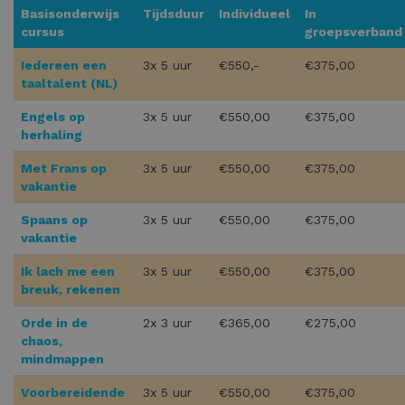
Basisonderwijs
Tijdsduur
Individueel
In
cursus
groepsverband
Iedereen een
3x 5 uur
€550,-
€375,00
taaltalent (NL)
Engels op
3x 5 uur
€550,00
€375,00
herhaling
Met Frans op
3x 5 uur
€550,00
€375,00
vakantie
Spaans op
3x 5 uur
€550,00
€375,00
vakantie
Ik lach me een
3x 5 uur
€550,00
€375,00
breuk, rekenen
Orde in de
2x 3 uur
€365,00
€275,00
chaos,
mindmappen
Voorbereidende
3x 5 uur
€550,00
€375,00