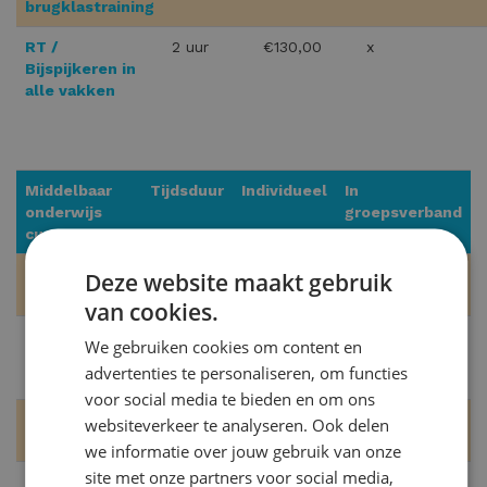
brugklastraining
RT /
2 uur
€130,00
x
Bijspijkeren in
alle vakken
Middelbaar
Tijdsduur
Individueel
In
onderwijs
groepsverband
cursus
Spaans voor
3x 5 uur
€550,00
€285,00
Deze website maakt gebruik
de vakantie
van cookies.
Orde op
2x 4 uur
€320,00
€225,00
We gebruiken cookies om content en
zaken,
advertenties te personaliseren, om functies
mindmappen
voor social media te bieden en om ons
Time-
3x 4 uur
€440,00
€325,00
websiteverkeer te analyseren. Ook delen
management
we informatie over jouw gebruik van onze
site met onze partners voor social media,
Bijspijkeren
2 uur
€116,00
x